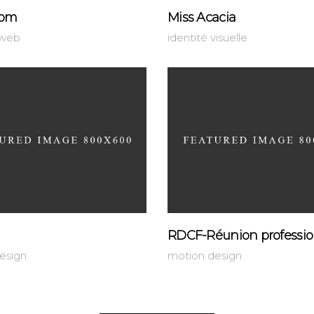
oom
Miss Acacia
web
identité visuelle
RDCF-Réunion professio
esign
motion design