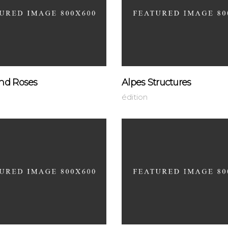
nd Roses
Alpes Structures
édition