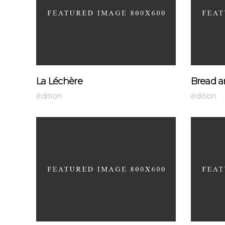
La Léchère
Bread a
édition
édition