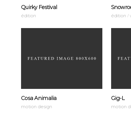
Quirky Festival
Snowr
édition
édition
Cosa Animalia
Gig-L
motion design
motion d