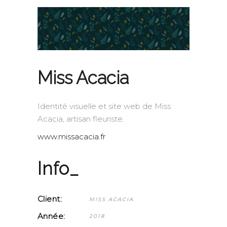
Miss Acacia
Identité visuelle et site web de Miss
Acacia, artisan fleuriste.
www.missacacia.fr
Info_
Client:
MISS ACACIA
Année:
2018