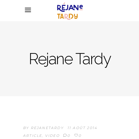
Rejane Tardy
BY
REJANETARDY
11 AOÛT 2014
ARTICLE
,
VIDEO
0
0