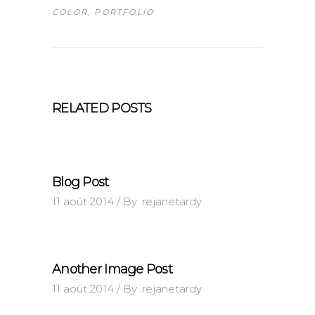
COLOR
,
PORTFOLIO
RELATED POSTS
Blog Post
11 août 2014
By
rejanetardy
Another Image Post
11 août 2014
By
rejanetardy