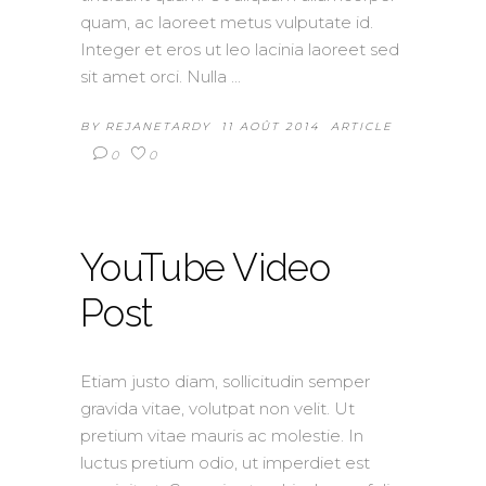
quam, ac laoreet metus vulputate id.
Integer et eros ut leo lacinia laoreet sed
sit amet orci. Nulla
BY
REJANETARDY
11 AOÛT 2014
ARTICLE
0
0
YouTube Video
Post
Etiam justo diam, sollicitudin semper
gravida vitae, volutpat non velit. Ut
pretium vitae mauris ac molestie. In
luctus pretium odio, ut imperdiet est