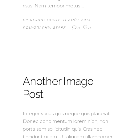
risus. Nam tempor metus
BY
REJANETARDY
11 AOÛT 2014
POLYGRAPHY
,
STAFF
0
0
Another Image
Post
Integer varius quis neque quis placerat.
Donec condimentum lorem nibh, non
porta sem sollicitudin quis. Cras nec
tincidunt quam. Ut aliquam ullamcorper