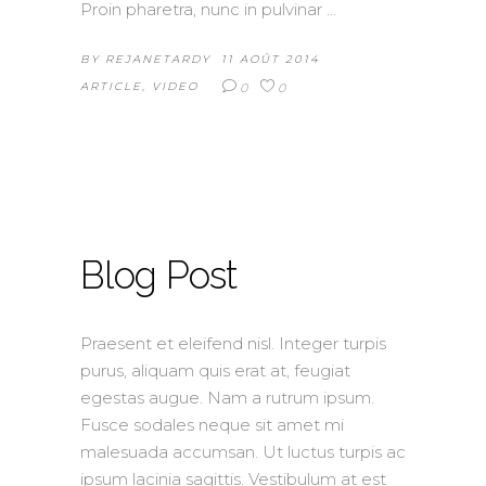
Proin pharetra, nunc in pulvinar
BY
REJANETARDY
11 AOÛT 2014
ARTICLE
,
VIDEO
0
0
Blog Post
Praesent et eleifend nisl. Integer turpis
purus, aliquam quis erat at, feugiat
egestas augue. Nam a rutrum ipsum.
Fusce sodales neque sit amet mi
malesuada accumsan. Ut luctus turpis ac
ipsum lacinia sagittis. Vestibulum at est