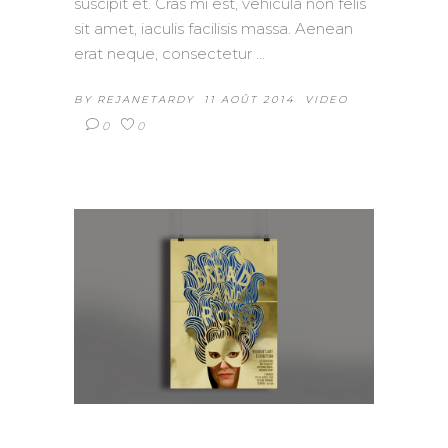
suscipit et. Cras mi est, vehicula non felis
sit amet, iaculis facilisis massa. Aenean
erat neque, consectetur
BY
REJANETARDY
11 AOÛT 2014
VIDEO
0
0