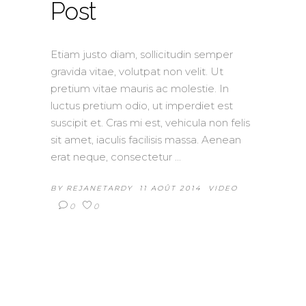
Post
Etiam justo diam, sollicitudin semper
gravida vitae, volutpat non velit. Ut
pretium vitae mauris ac molestie. In
luctus pretium odio, ut imperdiet est
suscipit et. Cras mi est, vehicula non felis
sit amet, iaculis facilisis massa. Aenean
erat neque, consectetur
BY
REJANETARDY
11 AOÛT 2014
VIDEO
0
0