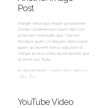
Post
Integer varius quis neque quis placerat.
Donec condimentum lorem nibh, non
porta sem sollicitudin quis. Cras nec
tincidunt quam. Ut aliquam ullamcorper
quam, ac laoreet metus vulputate id.
Integer et eros ut leo lacinia laoreet sed
sit amet orci. Nulla
BY
REJANETARDY
11 AOÛT 2014
ARTICLE
0
0
YouTube Video