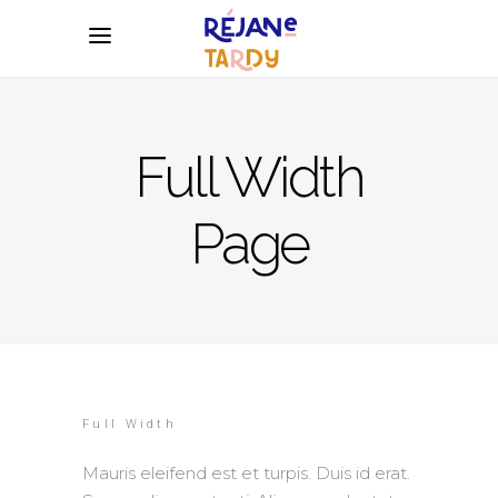
Full Width
Page
Full Width
Mauris eleifend est et turpis. Duis id erat.