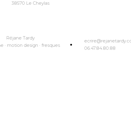
38570 Le Cheylas
Réjane Tardy
ecrire@rejanetardy.
e · motion design · fresques
06.47.84.80.88