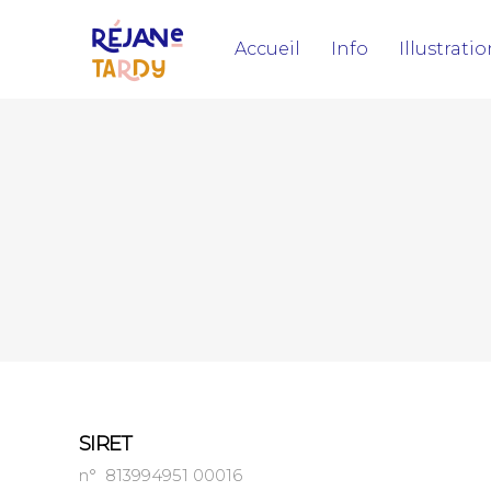
Accueil
Info
Illustrati
SIRET
n° 813994951 00016