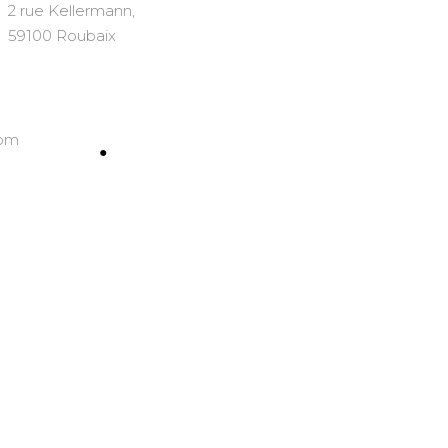
2 rue Kellermann,
59100 Roubaix
com